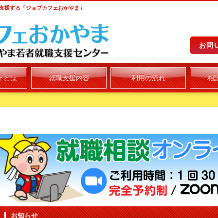
支援する「ジョブカフェおかやま」
お問
ェとは
就職支援内容
利用の流れ
相
お知らせ