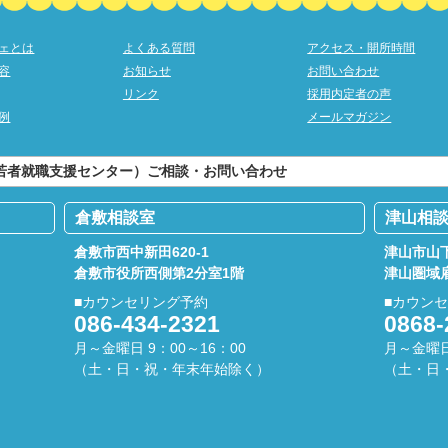
ェとは
よくある質問
アクセス・開所時間
容
お知らせ
お問い合わせ
リンク
採用内定者の声
例
メールマガジン
ま若者就職支援センター）ご相談・お問い合わせ
倉敷相談室
津山相
倉敷市西中新田620-1
津山市山下
倉敷市役所西側第2分室1階
津山圏域
■カウンセリング予約
■カウン
086-434-2321
0868-
月～金曜日 9：00～16：00
月～金曜日
（土・日・祝・年末年始除く）
（土・日