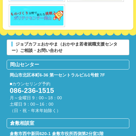
ジョブカフェおかやま（おかやま若者就職支援センタ
ー）ご相談・お問い合わせ
岡山センター
岡山市北区本町6-36
第一セントラルビル1号館 7F
■カウンセリング予約
086-236-1515
月～金曜日 9：00～18：00
土曜日 9：00～16：00
（日・祝・年末年始除く）
倉敷相談室
倉敷市西中新田620-1
倉敷市役所西側第2分室1階